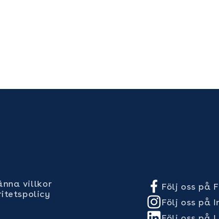
nna villkor
Följ oss på
ritetspolicy
Följ oss på 
Följ oss på L