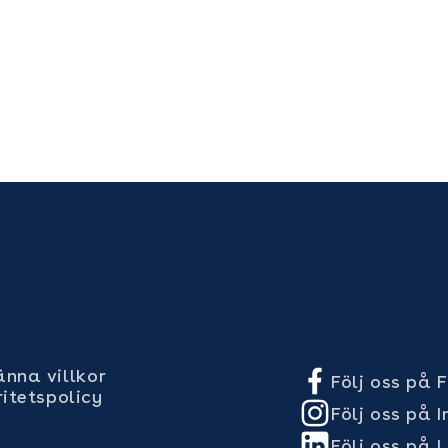
nna villkor
Följ oss på
ritetspolicy
Följ oss på 
Följ oss på L