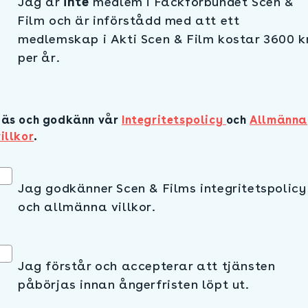
Jag är
inte
medlem i Fackförbundet Scen &
Film och är införstådd med att ett
medlemskap i Akti Scen & Film kostar 3600 k
per år.
Läs och godkänn vår
Integritetspolicy
och
Allmänna
villkor
.
Jag godkänner Scen & Films integritetspolicy
och allmänna villkor.
Jag förstår och accepterar att tjänsten
påbörjas innan ångerfristen löpt ut.